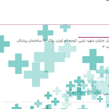
آدرس: تهران، شهریار، خیابان شهید ترابی، کوچه نام آوران، پلاک ۱۸، ساختمان پزشکان
 مپ